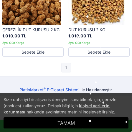
ÇEREZLİK DUT KURUSU 2 KG
DUT KURUSU 2 KG
1.010,00 TL
1.010,00 TL
Sepete Ekle
Sepete Ekle
1
®
PlatinMarket
E-Ticaret Sistemi
İle Hazırlanmıştır.
Size daha iyi bir alışveriş deneyimi sunabilmek için, çerezler
(cookies) kullanıyoruz. Detaylı bilgi için
kişisel verilerin
korunması
hakkında aydınlatma metnini inceleyebilirsiniz.
TAMAM
Whatsappla Sipariş Ver!