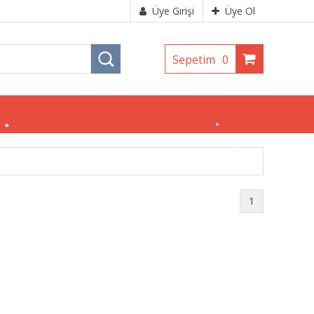
Üye Girişi
Üye Ol
Sepetim
0
1