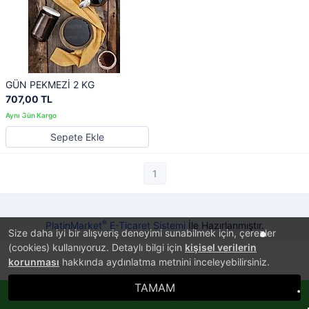
GÜN PEKMEZİ 2 KG
707,00 TL
Sepete Ekle
1
®
PlatinMarket
E-Ticaret Sistemi
İle Hazırlanmıştır.
Size daha iyi bir alışveriş deneyimi sunabilmek için, çerezler
(cookies) kullanıyoruz. Detaylı bilgi için
kişisel verilerin
korunması
hakkında aydınlatma metnini inceleyebilirsiniz.
TAMAM
Whatsappla Sipariş Ver!