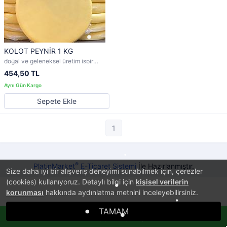
KOLOT PEYNİR 1 KG
doğal ve geleneksel üretim ispir
yaylalarından gelen lezzet
454,50 TL
Sepete Ekle
1
®
PlatinMarket
E-Ticaret Sistemi
İle Hazırlanmıştır.
Size daha iyi bir alışveriş deneyimi sunabilmek için, çerezler
(cookies) kullanıyoruz. Detaylı bilgi için
kişisel verilerin
korunması
hakkında aydınlatma metnini inceleyebilirsiniz.
TAMAM
Whatsappla Sipariş Ver!