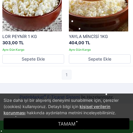
LOR PEYNİR 1 KG
YAYLA MİNCİSİ 1KG
303,00 TL
404,00 TL
Sepete Ekle
Sepete Ekle
1
®
PlatinMarket
E-Ticaret Sistemi
İle Hazırlanmıştır.
Size daha iyi bir alışveriş deneyimi sunabilmek için, çerezler
(cookies) kullanıyoruz. Detaylı bilgi için
kişisel verilerin
korunması
hakkında aydınlatma metnini inceleyebilirsiniz.
TAMAM
Whatsappla Sipariş Ver!