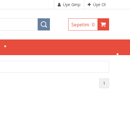
Üye Girişi
Üye Ol
Sepetim
0
1