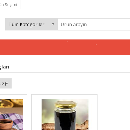
ün Seçimi
çları