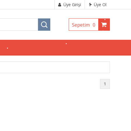
Üye Girişi
Üye Ol
Sepetim
0
1