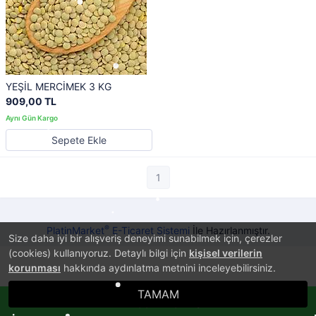
YEŞİL MERCİMEK 3 KG
909,00 TL
Sepete Ekle
1
®
PlatinMarket
E-Ticaret Sistemi
İle Hazırlanmıştır.
Size daha iyi bir alışveriş deneyimi sunabilmek için, çerezler
(cookies) kullanıyoruz. Detaylı bilgi için
kişisel verilerin
korunması
hakkında aydınlatma metnini inceleyebilirsiniz.
TAMAM
Whatsappla Sipariş Ver!