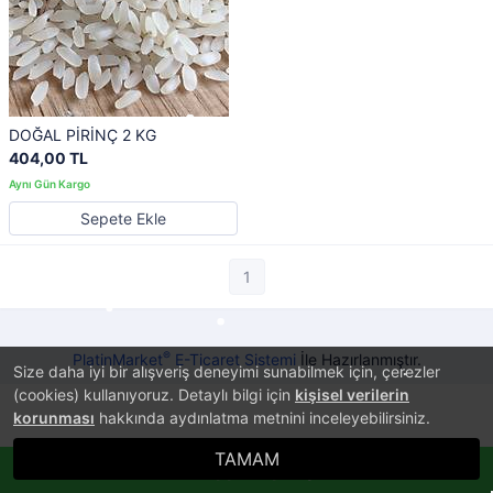
DOĞAL PİRİNÇ 2 KG
404,00 TL
Sepete Ekle
1
®
PlatinMarket
E-Ticaret Sistemi
İle Hazırlanmıştır.
Size daha iyi bir alışveriş deneyimi sunabilmek için, çerezler
(cookies) kullanıyoruz. Detaylı bilgi için
kişisel verilerin
korunması
hakkında aydınlatma metnini inceleyebilirsiniz.
TAMAM
Whatsappla Sipariş Ver!